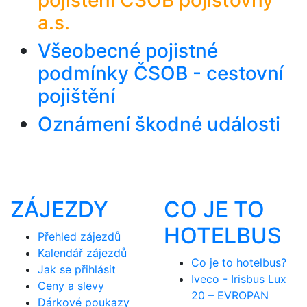
pojištění ČSOB pojišťovny
a.s.
Všeobecné pojistné
podmínky ČSOB - cestovní
pojištění
Oznámení škodné události
ZÁJEZDY
CO JE TO
HOTELBUS
Přehled zájezdů
Kalendář zájezdů
Co je to hotelbus?
Jak se přihlásit
Iveco - Irisbus Lux
Ceny a slevy
20 – EVROPAN
Dárkové poukazy