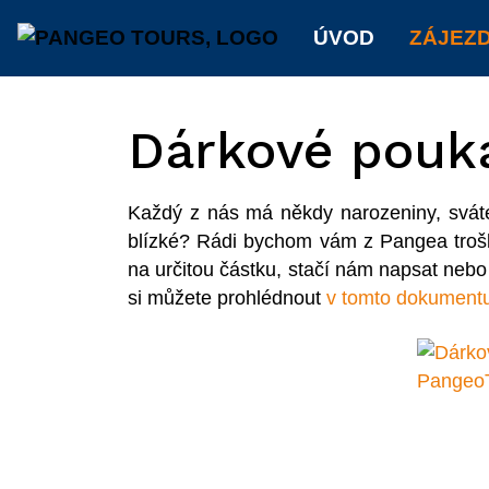
ÚVOD
ZÁJEZ
Dárkové pouk
Každý z nás má někdy narozeniny, sváte
blízké? Rádi bychom vám z Pangea troš
na určitou částku, stačí nám napsat neb
si můžete prohlédnout
v tomto dokument