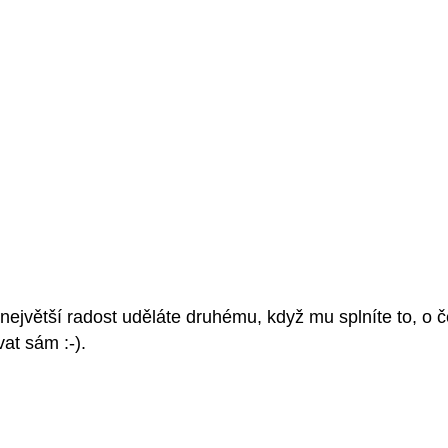
a největší radost uděláte druhému, když mu splníte to, o
at sám :-).