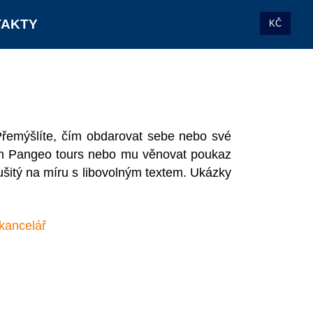
TAKTY
KČ
Přemýšlíte, čím obdarovat sebe nebo své
em Pangeo tours nebo mu věnovat poukaz
šitý na míru s libovolným textem. Ukázky