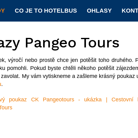
DY
CO JE TO HOTELBUS
OHLASY
KON
azy Pangeo Tours
k, výročí nebo prostě chce jen potěšit toho druhého. 
ku pomohli. Pokud byste chtěli někoho potěšit zájezd
o zavolat. My vám vytiskneme a zašleme krásný poukaz u
u
.