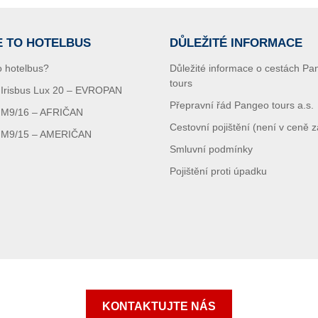
E TO HOTELBUS
DŮLEŽITÉ INFORMACE
o hotelbus?
Důležité informace o cestách P
tours
- Irisbus Lux 20 – EVROPAN
Přepravní řád Pangeo tours a.s.
FM9/16 – AFRIČAN
Cestovní pojištění (není v ceně 
FM9/15 – AMERIČAN
Smluvní podmínky
Pojištění proti úpadku
KONTAKTUJTE NÁS