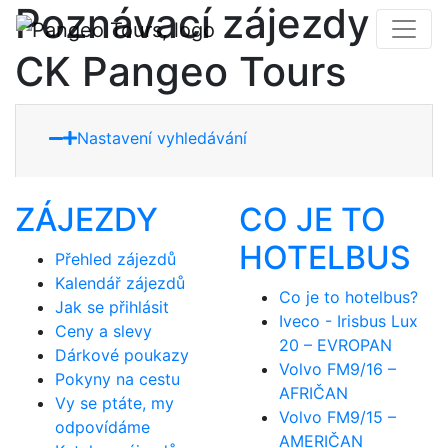
Poznávací zájezdy
CK Pangeo Tours
Nastavení vyhledávání
ZÁJEZDY
CO JE TO
HOTELBUS
Přehled zájezdů
Kalendář zájezdů
Co je to hotelbus?
Jak se přihlásit
Iveco - Irisbus Lux
Ceny a slevy
20 – EVROPAN
Dárkové poukazy
Volvo FM9/16 –
Pokyny na cestu
AFRIČAN
Vy se ptáte, my
Volvo FM9/15 –
odpovídáme
AMERIČAN