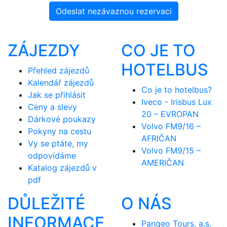
Odeslat nezávaznou rezervaci
ZÁJEZDY
CO JE TO
HOTELBUS
Přehled zájezdů
Kalendář zájezdů
Co je to hotelbus?
Jak se přihlásit
Iveco - Irisbus Lux
Ceny a slevy
20 – EVROPAN
Dárkové poukazy
Volvo FM9/16 –
Pokyny na cestu
AFRIČAN
Vy se ptáte, my
Volvo FM9/15 –
odpovídáme
AMERIČAN
Katalog zájezdů v
pdf
DŮLEŽITÉ
O NÁS
INFORMACE
Pangeo Tours, a.s.